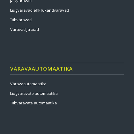
jalgväravad
Liugväravad ehk lükandväravad
Tiibväravad
Väravad ja aiad
VÄRAVAAUTOMAATIKA
Väravaautomaatika
Liugväravate automaatika
Tiibväravate automaatika