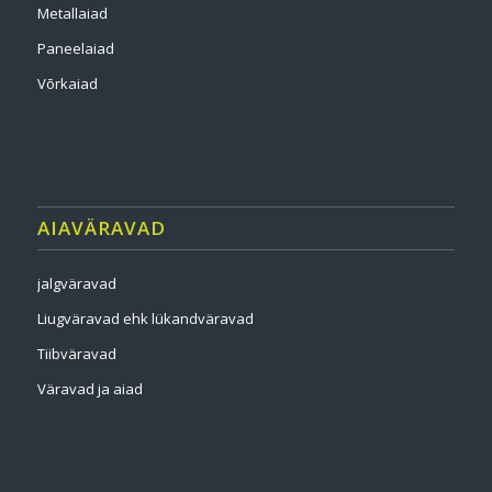
Metallaiad
Paneelaiad
Võrkaiad
AIAVÄRAVAD
jalgväravad
Liugväravad ehk lükandväravad
Tiibväravad
Väravad ja aiad