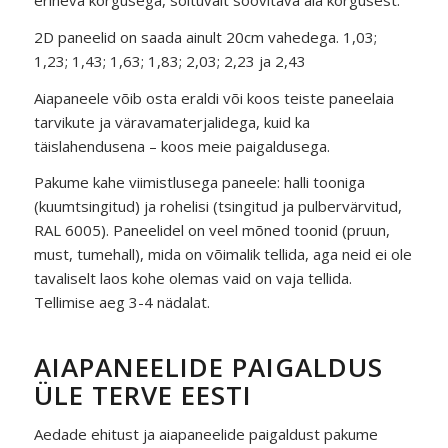
erineva kõrgusega, sõltuvalt soovitava aia kõrgusest.
2D paneelid on saada ainult 20cm vahedega. 1,03;
1,23; 1,43; 1,63; 1,83; 2,03; 2,23 ja 2,43
Aiapaneele võib osta eraldi või koos teiste paneelaia
tarvikute ja väravamaterjalidega, kuid ka
täislahendusena – koos meie paigaldusega.
Pakume kahe viimistlusega paneele: halli tooniga
(kuumtsingitud) ja rohelisi (tsingitud ja pulbervärvitud,
RAL 6005). Paneelidel on veel mõned toonid (pruun,
must, tumehall), mida on võimalik tellida, aga neid ei ole
tavaliselt laos kohe olemas vaid on vaja tellida.
Tellimise aeg 3-4 nädalat.
AIAPANEELIDE PAIGALDUS
ÜLE TERVE EESTI
Aedade ehitust ja aiapaneelide paigaldust pakume