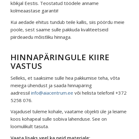
kõikjal Eestis. Teostatud töödele anname
kolmeaastase garantii!
Kui aedade ehitus tundub teile kallis, siis pöördu meie
poole, sest saame sulle pakkuda kvaliteetseid
piirdeaedu mõistliku hinnaga.
HINNAPÄRINGULE KIIRE
VASTUS
Selleks, et saaksime sulle hea pakkumise teha, võta
meiega ühendust ja saada hinnapäring
aadressil
info@aiacentrum.ee
või helista telefonil +372
5258 076.
Vajadusel tuleme kohale, vaatame objekti üle ja leiame
koos kohapeal sulle sobiva lahenduse. See on
loomulikult tasuta.
Vaata lisaks veel ka neid materjale: