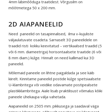
4mm läbimõõduga traatidest. Võrgusilm on
mõõtmetega 50 x 200 mm.
2D AIAPANEELID
Need paneelid on tasapinnalised, ilma v-kujuliste
väljaulatuvate osadeta. Sarnaselt 3D paneelidele on
traadid risti kokku keevitatud – vertikaalsed traadid (5
või 6 mm. diameetriga) horisontaalsete traatide (6 või
8 mm diam.) külge. Hinnalt on need kallimad kui 3D
paneelid.
Mõlemaid paneele on lihtne paigaldada ja see käib
kiirelt. Kinnitame paneelid postide külge spetsiaalsete
U-klambritega või veidike odavamate postipealsete
plastikklambritega. Aiale lisab praktilisust võimalus kõiki
paneele ühekaupa välja vahetada.
Aiapaneelid on 2505 mm. pikkusega ja saadaval väga