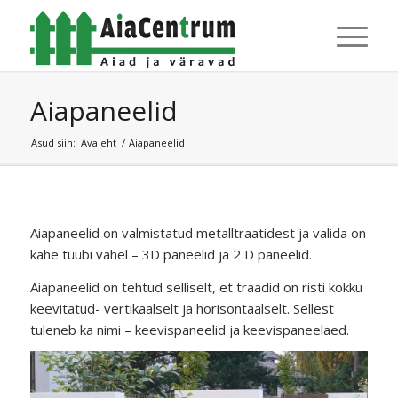
Aiapaneelid
Asud siin:
Avaleht
/
Aiapaneelid
Aiapaneelid on valmistatud metalltraatidest ja valida on
kahe tüübi vahel – 3D paneelid ja 2 D paneelid.
Aiapaneelid on tehtud selliselt, et traadid on risti kokku
keevitatud- vertikaalselt ja horisontaalselt. Sellest
tuleneb ka nimi – keevispaneelid ja keevispaneelaed.