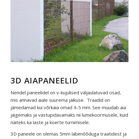
3D AIAPANEELID
Nendel paneelidel on v-kujulised väljaulatuvad osad,
mis annavad aiale suurema jäikuse. Traadid on
jämedamad kui võrkaia omad 4-5 mm. See muudab aia
jäigemaks ja vastupidavamaks nii lumekoormusele, kuid
näiteks ka laste ja koerte turnimisele.
3D paneele on olemas 5mm läbimõõduga traatidest ja