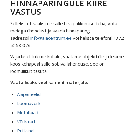
HINNAPÄRINGULE KIIRE
VASTUS
Selleks, et saaksime sulle hea pakkumise teha, võta
meiega ühendust ja saada hinnapäring
aadressil
info@aiacentrum.ee
või helista telefonil +372
5258 076.
Vajadusel tuleme kohale, vaatame objekti üle ja leiame
koos kohapeal sulle sobiva lahenduse. See on
loomulikult tasuta.
Vaata lisaks veel ka neid materjale:
Aiapaneelid
Loomavõrk
Metallaiad
Võrkaiad
Puitaiad