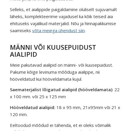
Selleks, et aialippide paigaldamine oluliselt sujuvamalt
läheks, komplekteerime vajadusel ka kõik teised aia
ehituseks vajalikud materjalid. Nõu ja hinnapakkumise
saamiseks
võta meiega ühendust siin
.
MÄNNI VÕI KUUSEPUIDUST
AIALIPID
Meie pakutavad aialipid on männi- või kuusepuidust.
Pakume kõige levinuma mõõduga aialippe, nii
hööveldatud kui hööveldamata kujul.
Saematerjalist lõigatud aialipid (hööveldamata)
: 22
x 100 mm. või 25 x 125 mm
Hööveldatud aialipid:
18 x 95 mm, 21x95mm või 21 x
120 mm.
Eeltoodud mõõdud ei tähenda, et ei oleks võimalik