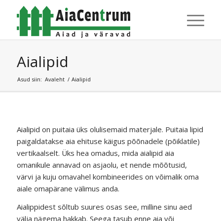
Aialipid
Asud siin:
Avaleht
/
Aialipid
Aialipid on puitaia üks olulisemaid materjale. Puitaia lipid
paigaldatakse aia ehituse käigus põõnadele (põiklatile)
vertikaalselt. Üks hea omadus, mida aialipid aia
omanikule annavad on asjaolu, et nende mõõtusid,
värvi ja kuju omavahel kombineerides on võimalik oma
aiale omapärane välimus anda.
Aialippidest sõltub suures osas see, milline sinu aed
välja nägema hakkab. Seega tasub enne aia või