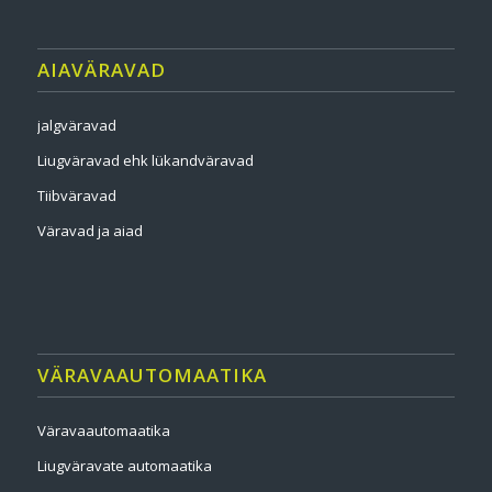
AIAVÄRAVAD
jalgväravad
Liugväravad ehk lükandväravad
Tiibväravad
Väravad ja aiad
VÄRAVAAUTOMAATIKA
Väravaautomaatika
Liugväravate automaatika