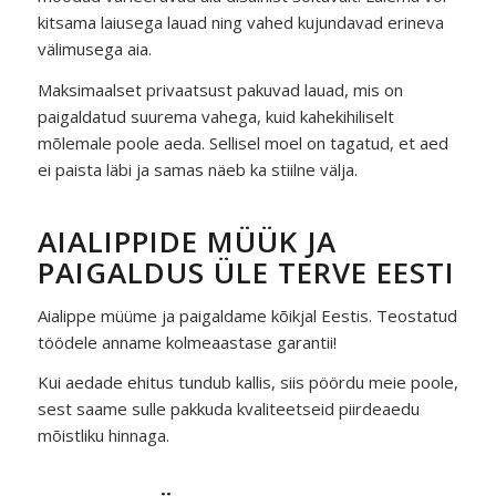
kitsama laiusega lauad ning vahed kujundavad erineva
välimusega aia.
Maksimaalset privaatsust pakuvad lauad, mis on
paigaldatud suurema vahega, kuid kahekihiliselt
mõlemale poole aeda. Sellisel moel on tagatud, et aed
ei paista läbi ja samas näeb ka stiilne välja.
AIALIPPIDE MÜÜK JA
PAIGALDUS ÜLE TERVE EESTI
Aialippe müüme ja paigaldame kõikjal Eestis. Teostatud
töödele anname kolmeaastase garantii!
Kui aedade ehitus tundub kallis, siis pöördu meie poole,
sest saame sulle pakkuda kvaliteetseid piirdeaedu
mõistliku hinnaga.