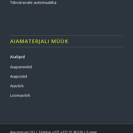
Tiibväravate automaatika
AIAMATERJALI MÜÜK
Aialipid
Aiapaneelid
Aiapostid
Aiavõrk
Loomavõrk
Aiacentrum OÜ | Telefon +372 +372 52 58 076 | E-mail: