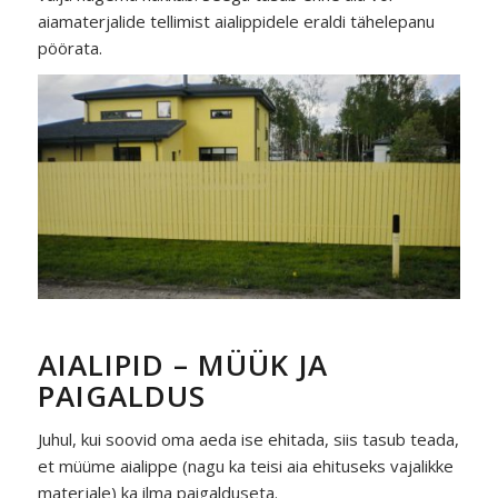
aiamaterjalide tellimist aialippidele eraldi tähelepanu
pöörata.
AIALIPID – MÜÜK JA
PAIGALDUS
Juhul, kui soovid oma aeda ise ehitada, siis tasub teada,
et müüme aialippe (nagu ka teisi aia ehituseks vajalikke
materjale) ka ilma paigalduseta.