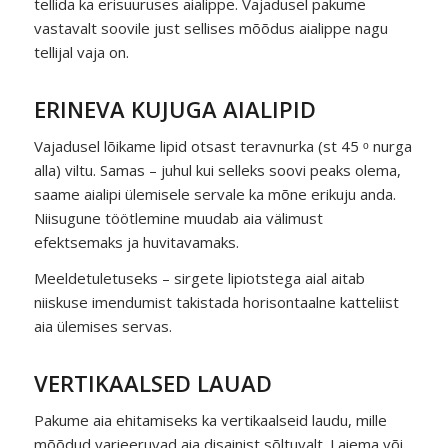
tellida ka erisuuruses aialippe. Vajadusel pakume
vastavalt soovile just sellises mõõdus aialippe nagu
tellijal vaja on.
ERINEVA KUJUGA AIALIPID
Vajadusel lõikame lipid otsast teravnurka (st 45 ᵒ nurga
alla) viltu. Samas – juhul kui selleks soovi peaks olema,
saame aialipi ülemisele servale ka mõne erikuju anda.
Niisugune töötlemine muudab aia välimust
efektsemaks ja huvitavamaks.
Meeldetuletuseks – sirgete lipiotstega aial aitab
niiskuse imendumist takistada horisontaalne katteliist
aia ülemises servas.
VERTIKAALSED LAUAD
Pakume aia ehitamiseks ka vertikaalseid laudu, mille
mõõdud varieeruvad aia disainist sõltuvalt. Laiema või