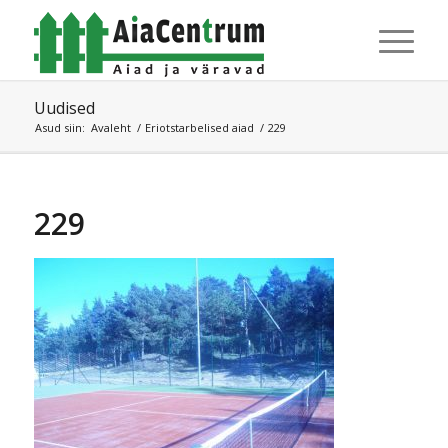
Uudised
Asud siin:
Avaleht
/
Eriotstarbelised aiad
/
229
229