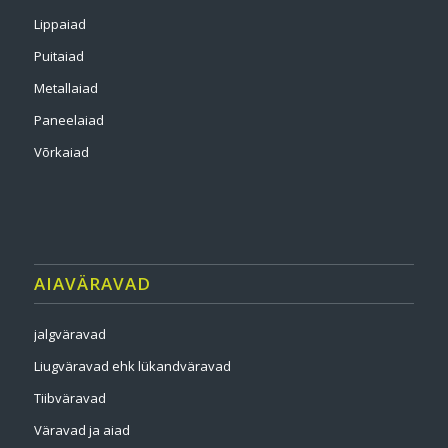
Lippaiad
Puitaiad
Metallaiad
Paneelaiad
Võrkaiad
AIAVÄRAVAD
jalgväravad
Liugväravad ehk lükandväravad
Tiibväravad
Väravad ja aiad