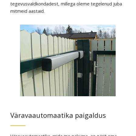
tegevusvaldkondadest, millega oleme tegelenud juba
mitmeid aastaid.
Väravaautomaatika paigaldus
Väravaautomaatika, mida me pakume, on pärit oma