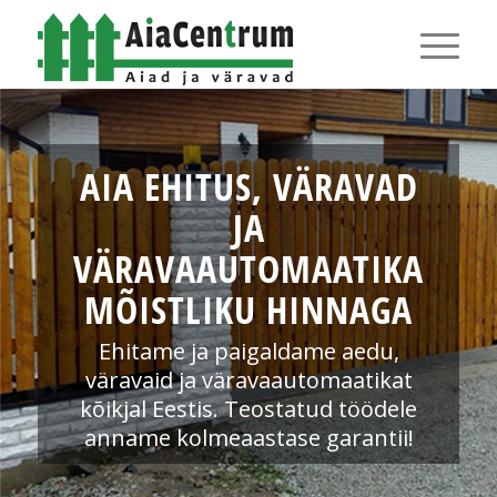
AIA EHITUS, VÄRAVAD
JA
VÄRAVAAUTOMAATIKA
MÕISTLIKU HINNAGA
Ehitame ja paigaldame aedu,
väravaid ja väravaautomaatikat
kõikjal Eestis. Teostatud töödele
anname kolmeaastase garantii!