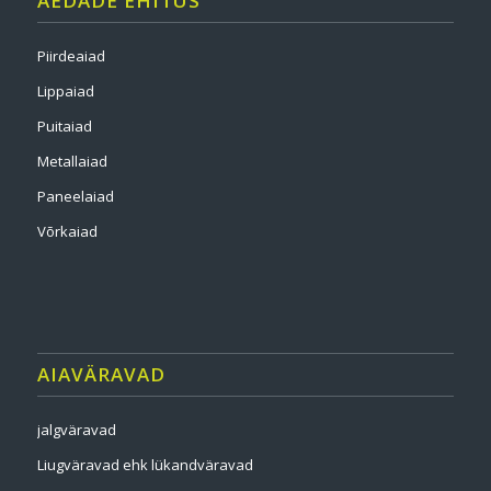
AEDADE EHITUS
Piirdeaiad
Lippaiad
Puitaiad
Metallaiad
Paneelaiad
Võrkaiad
AIAVÄRAVAD
jalgväravad
Liugväravad ehk lükandväravad