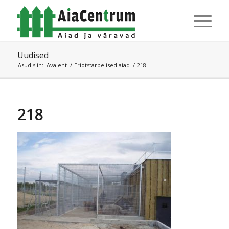
Uudised
Asud siin:
Avaleht
/
Eriotstarbelised aiad
/
218
218