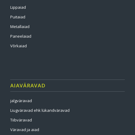
Lippaiad
Puitaiad
Metallaiad
Paneelaiad
Võrkaiad
AIAVÄRAVAD
jalgväravad
Liugväravad ehk lükandväravad
Tiibväravad
Väravad ja aiad