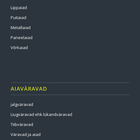
Lippaiad
Puitaiad
Metallaiad
Paneelaiad
Võrkaiad
AIAVÄRAVAD
jalgväravad
Liugväravad ehk lükandväravad
Tiibväravad
Väravad ja aiad