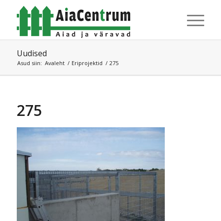
Uudised
Asud siin:
Avaleht
/
Eriprojektid
/
275
275