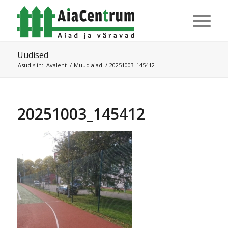
Uudised
Asud siin:
Avaleht
/
Muud aiad
/
20251003_145412
20251003_145412