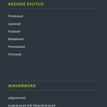
AEDADE EHITUS
Piirdeaiad
Lippaiad
Puitaiad
Metallaiad
Paneelaiad
Võrkaiad
AIAVÄRAVAD
jalgväravad
Liugväravad ehk lükandväravad