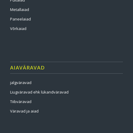
Puitaiad
Metallaiad
Paneelaiad
Võrkaiad
AIAVÄRAVAD
jalgväravad
Liugväravad ehk lükandväravad
Tiibväravad
Väravad ja aiad