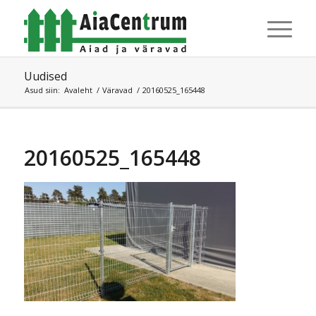
Uudised
Asud siin:
Avaleht
/
Väravad
/
20160525_165448
20160525_165448