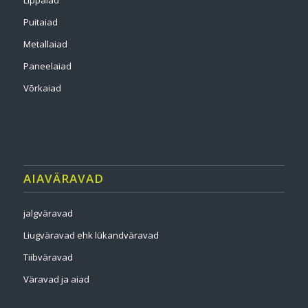
Lippaiad
Puitaiad
Metallaiad
Paneelaiad
Võrkaiad
AIAVÄRAVAD
jalgväravad
Liugväravad ehk lükandväravad
Tiibväravad
Väravad ja aiad