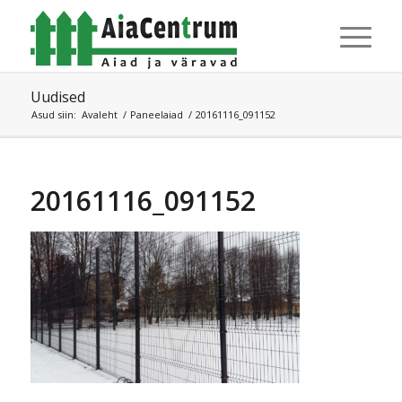
Uudised
Asud siin:
Avaleht
/
Paneelaiad
/
20161116_091152
20161116_091152