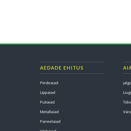
AEDADE EHITUS
AI
Piirdeaiad
jalg
Lippaiad
Liug
Puitaiad
Tiib
Metallaiad
Vära
Paneelaiad