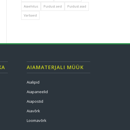
Aiaehitus
Puidust aed
Puidust aiad
Varbaed
KA
AIAMATERJALI MÜÜK
Aialipid
Aiapaneelid
Aiapostid
Aiavõrk
Loomavõrk