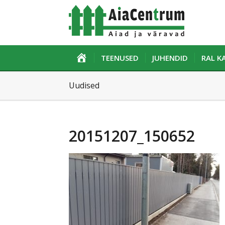
ESILEHT
TEENUSED
JUHENDID
RAL 
Uudised
20151207_150652