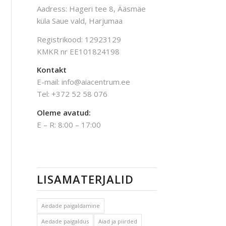
Aadress: Hageri tee 8, Ääsmäe
küla Saue vald, Harjumaa
Registrikood: 12923129
KMKR nr EE101824198
Kontakt
E-mail: info@aiacentrum.ee
Tel: +372 52 58 076
Oleme avatud:
E – R: 8:00 – 17:00
LISAMATERJALID
Aedade paigaldamine
Aedade paigaldus
Aiad ja piirded