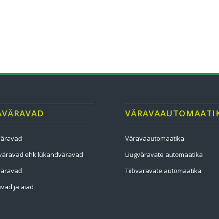
AVÄRAVAD
VÄRAVAAUTOMAATI
väravad
Väravaautomaatika
väravad ehk lükandväravad
Liugväravate automaatika
väravad
Tiibväravate automaatika
vad ja aiad