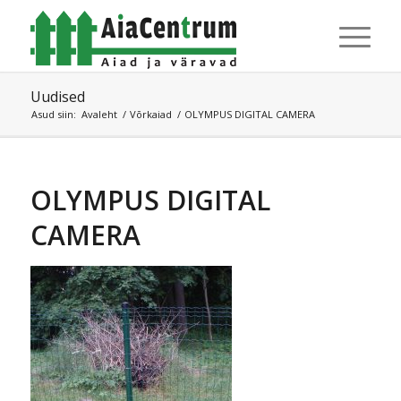
Uudised
Asud siin:
Avaleht
/
Võrkaiad
/
OLYMPUS DIGITAL CAMERA
OLYMPUS DIGITAL
CAMERA