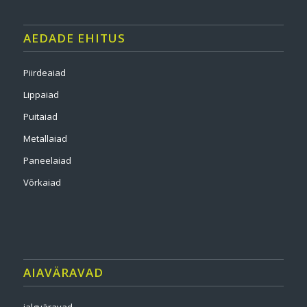
AEDADE EHITUS
Piirdeaiad
Lippaiad
Puitaiad
Metallaiad
Paneelaiad
Võrkaiad
AIAVÄRAVAD
jalgväravad