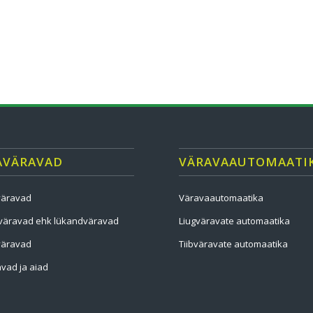
AVÄRAVAD
VÄRAVAAUTOMAATI
väravad
Väravaautomaatika
väravad ehk lükandväravad
Liugväravate automaatika
väravad
Tiibväravate automaatika
vad ja aiad