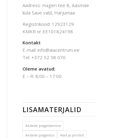
Aadress: Hageri tee 8, Ääsmäe
küla Saue vald, Harjumaa
Registrikood: 12923129
KMKR nr EE101824198
Kontakt
E-mail: info@aiacentrum.ee
Tel: +372 52 58 076
Oleme avatud:
E – R: 8:00 – 17:00
LISAMATERJALID
Aedade paigaldamine
Aedade paigaldus
Aiad ja piirded