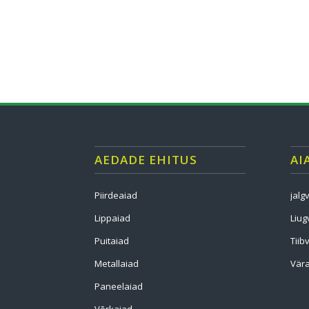
AEDADE EHITUS
AI
Piirdeaiad
jalg
Lippaiad
Liug
Puitaiad
Tiib
Metallaiad
Vära
Paneelaiad