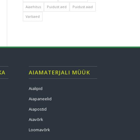
Aiaehitus
Puidust aed
Puidust aiad
Varbaed
KA
AIAMATERJALI MÜÜK
Aialipid
Aiapaneelid
Aiapostid
Aiavõrk
Loomavõrk