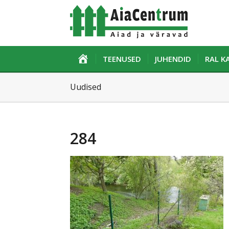
ESILEHT
TEENUSED
JUHENDID
RAL 
Uudised
284