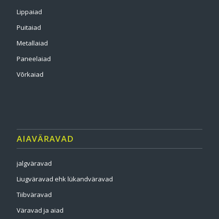
Lippaiad
Puitaiad
Metallaiad
Paneelaiad
Võrkaiad
AIAVÄRAVAD
jalgväravad
Liugväravad ehk lükandväravad
Tiibväravad
Väravad ja aiad