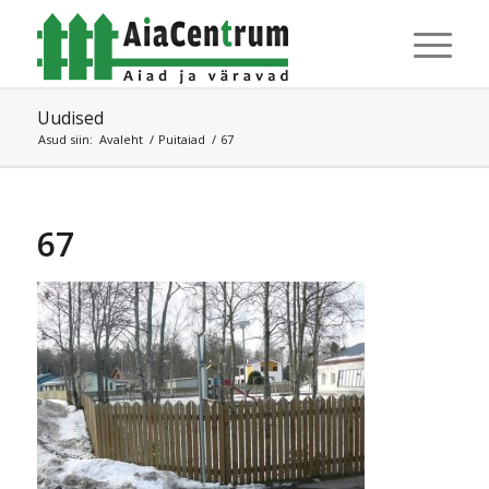
Uudised
Asud siin:
Avaleht
/
Puitaiad
/
67
67