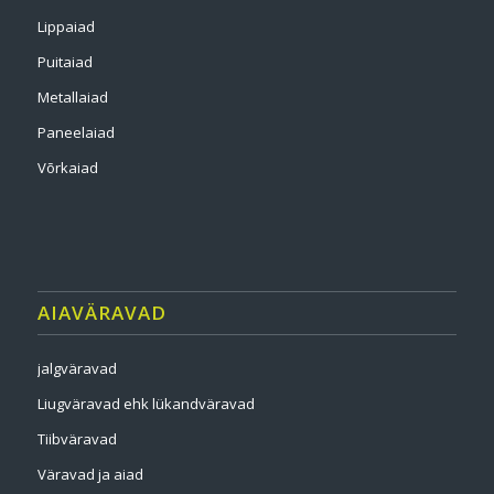
Lippaiad
Puitaiad
Metallaiad
Paneelaiad
Võrkaiad
AIAVÄRAVAD
jalgväravad
Liugväravad ehk lükandväravad
Tiibväravad
Väravad ja aiad