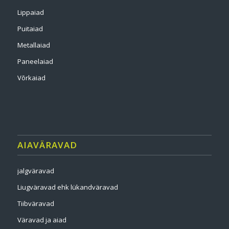
Lippaiad
Puitaiad
Metallaiad
Paneelaiad
Võrkaiad
AIAVÄRAVAD
jalgväravad
Liugväravad ehk lükandväravad
Tiibväravad
Väravad ja aiad