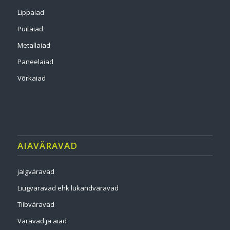
Lippaiad
Puitaiad
Metallaiad
Paneelaiad
Võrkaiad
AIAVÄRAVAD
jalgväravad
Liugväravad ehk lükandväravad
Tiibväravad
Väravad ja aiad