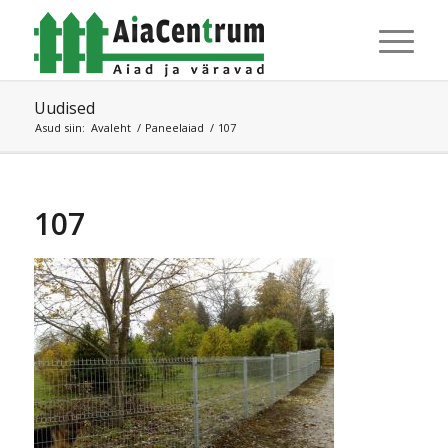
Uudised
Asud siin:
Avaleht
/
Paneelaiad
/
107
107