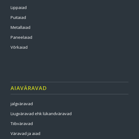
Lippaiad
Puitaiad
Metallaiad
Paneelaiad
Võrkaiad
AIAVÄRAVAD
jalgväravad
Liugväravad ehk lükandväravad
Tiibväravad
Väravad ja aiad