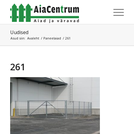
Uudised
Asud siin:
Avaleht
/
Paneelaiad
/
261
261