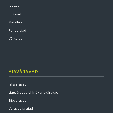
Lippaiad
Puitaiad
Metallaiad
Paneelaiad
Võrkaiad
AIAVÄRAVAD
jalgväravad
Liugväravad ehk lükandväravad
Tiibväravad
Väravad ja aiad